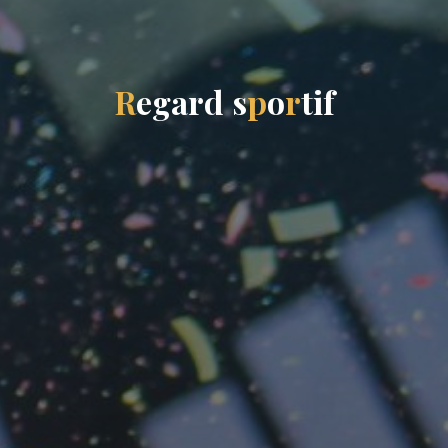
R
e
g
a
r
d
s
p
o
r
t
i
f